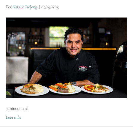
Por
Natalie DeJong
|
05/29/2025
3 minute read
Leer más