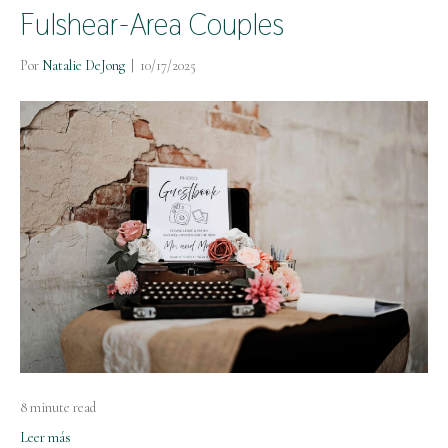
Fulshear-Area Couples
Por
Natalie DeJong
|
10/17/2025
8 minute read
Leer más