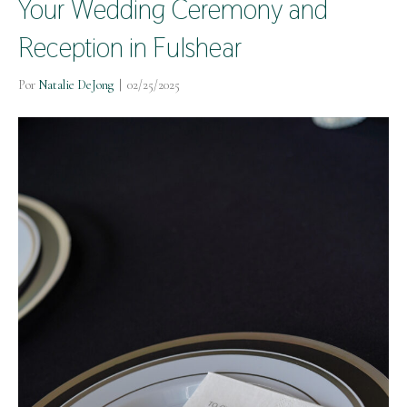
Your Wedding Ceremony and
Reception in Fulshear
Por
Natalie DeJong
|
02/25/2025