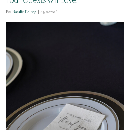
Por
Natalie DeJong
|
03/19/2026