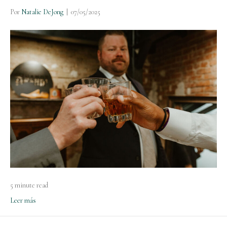
Por
Natalie DeJong
|
07/05/2025
5 minute read
Leer más