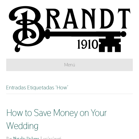
Menú
Entradas Etiquetadas ‘How’
How to Save Money on Your
Wedding
Por
Natalie DeJong
|
05/15/2026