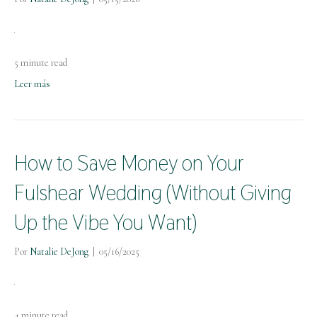
5 minute read
Leer más
How to Save Money on Your
Fulshear Wedding (Without Giving
Up the Vibe You Want)
Por
Natalie DeJong
|
05/16/2025
4 minute read