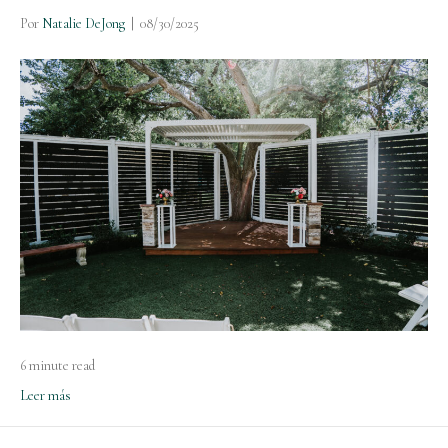
Por
Natalie DeJong
|
08/30/2025
6 minute read
Leer más