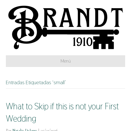
Menú
Entradas Etiquetadas ‘small’
What to Skip if this is not your First
Wedding
Por
Natalie DeJong
|
05/31/2026