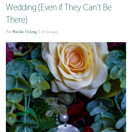
Wedding (Even if They Can’t Be
There)
Por
Natalie DeJong
|
07/31/2025