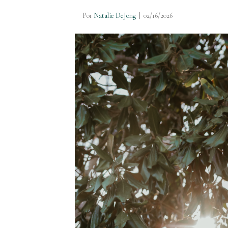
Por
Natalie DeJong
|
02/16/2026