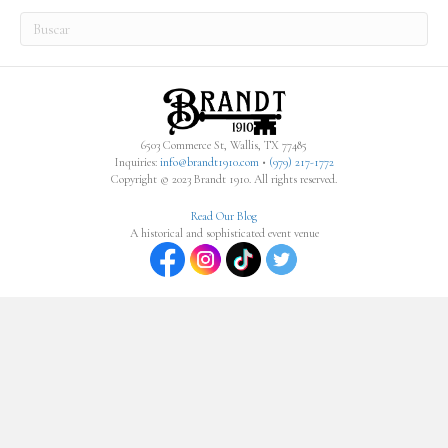
6503 Commerce St, Wallis, TX 77485
Inquiries:
info@brandt1910.com
•
(979) 217-1772‬
Copyright © 2023 Brandt 1910. All rights reserved.
Read Our Blog
A historical and sophisticated event venue