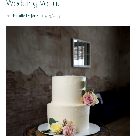
Wedding Venue
Por
Natalie DeJong
|
05/09/2025