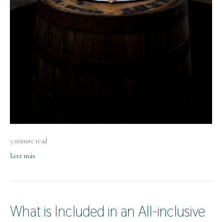
5 minute read
Leer más
What is Included in an All-inclusive