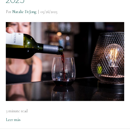
Por
Natalie DeJong
|
05/26/2025
3 minute read
Leer más